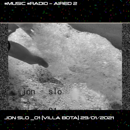
#MUSIC #RADIO – AIRED 2
#SHOW
JON SLO _01 (VILLA BOTA) 29/01/2021
#SHOW