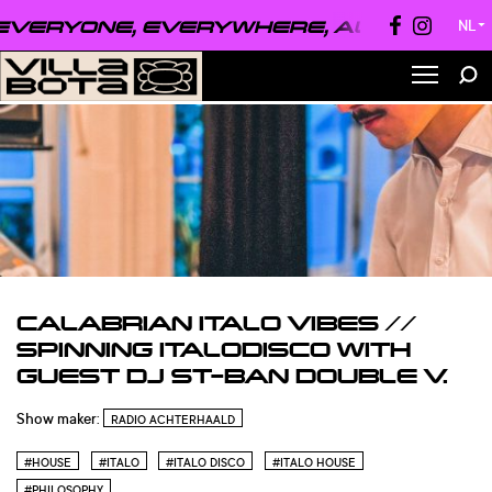
VERYONE, EVERYWHERE, ALWAYS ●
EVE
NL
▼
CALABRIAN ITALO VIBES //
SPINNING ITALODISCO WITH
GUEST DJ ST-BAN DOUBLE V.
Show maker:
RADIO ACHTERHAALD
#HOUSE
#ITALO
#ITALO DISCO
#ITALO HOUSE
#PHILOSOPHY