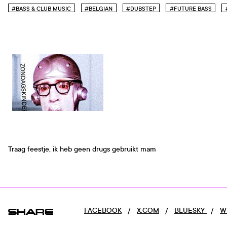
#BASS & CLUB MUSIC
#BELGIAN
#DUBSTEP
#FUTURE BASS
Traag feestje, ik heb geen drugs gebruikt mam
SHARE
FACEBOOK
/
X.COM
/
BLUESKY
/
W