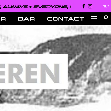
LWAYS ●
EVERYONE, EVERYWHERE, 
NL
▼
ER
BAR
CONTACT