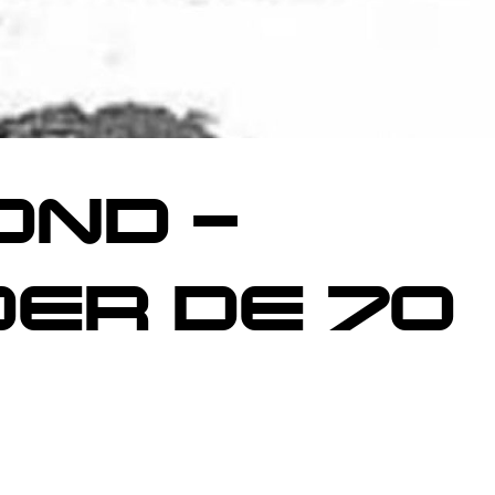
ND –
ER DE 70