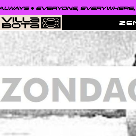
WAYS ●
EVERYONE, EVERYWHERE, A
ZE