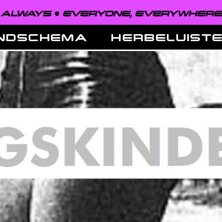
LWAYS ●
EVERYONE, EVERYWHERE, A
NDSCHEMA
HERBELUIST