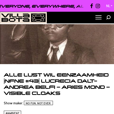
ERYONE, EVERYWHERE, ALWAYS ●
EVE
NL
▼
ALLE LUST WIL EENZAAMHEID
|NFNE #43| LUCRECIA DALT-
ANDREA BELFI – ARIES MOND –
VISIBLE CLOAKS
Show maker:
NO FUN, NOT EVER.
#AMBIENT