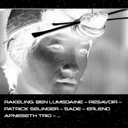
#SHOW
RAKELING: BEN LUMSDAINE – RESAVOIR –
PATRICK SELINGER – SADE – ERLEND
APNESETH TRIO – …
#SHOW