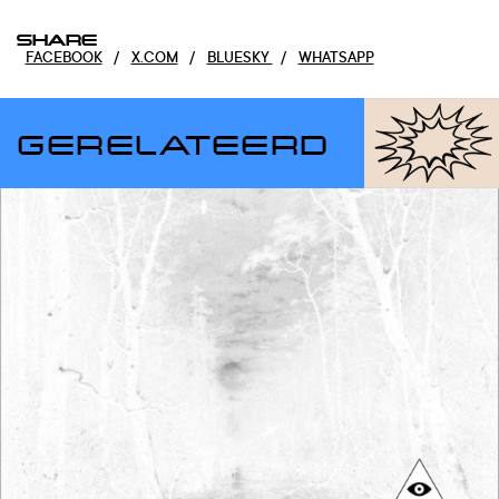
SHARE
FACEBOOK
/
X.COM
/
BLUESKY
/
WHATSAPP
GERELATEERD